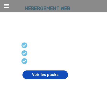
HÉBERGEMENT WEB
Hébergement Web
flexible et performant
Domaine et boîtes email
Certificat SSL et protection DDoS
Hébergement puissant
Voir les packs